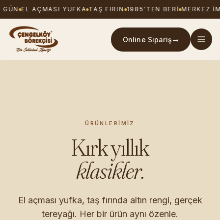
GÜN
EL AÇMASI YUFKA
TAŞ FIRIN
1985'TEN BERI
MERKEZ IMA
Online Sipariş
→
ÜRÜNLERIMIZ
Kırk yıllık
klasikler.
El açması yufka, taş fırında altın rengi, gerçek
tereyağı. Her bir ürün aynı özenle.