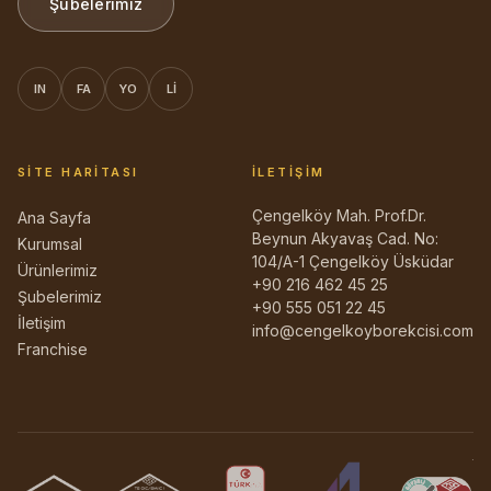
Şubelerimiz
IN
FA
YO
LI
SITE HARITASI
İLETIŞIM
Çengelköy Mah. Prof.Dr.
Ana Sayfa
Beynun Akyavaş Cad. No:
Kurumsal
104/A-1 Çengelköy Üsküdar
Ürünlerimiz
+90 216 462 45 25
Şubelerimiz
+90 555 051 22 45
İletişim
info@cengelkoyborekcisi.com
Franchise