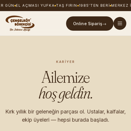
ER GÜN
EL AÇMASI YUFKA
TAŞ FIRIN
1985'TEN BERI
MERKEZ 
Online Sipariş
→
KARIYER
Ailemize
hoş geldin.
Kırk yıllık bir geleneğin parçası ol. Ustalar, kalfalar,
ekip üyeleri — hepsi burada başladı.