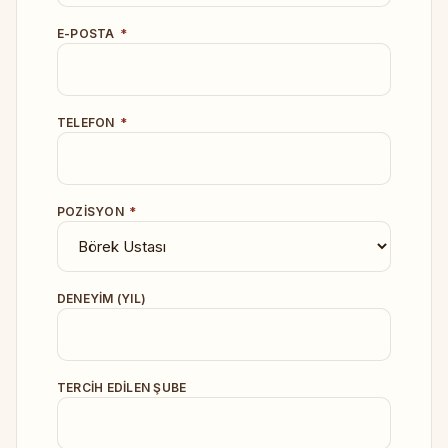
E-POSTA
*
TELEFON
*
POZISYON
*
DENEYIM (YIL)
TERCIH EDILEN ŞUBE