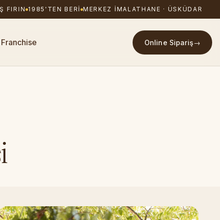
1985'TEN BERI
MERKEZ IMALATHANE · ÜSKÜDAR
Franchise
Online Sipariş
→
i