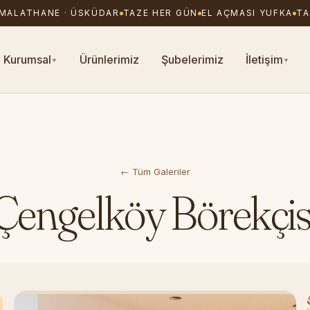
ANE · ÜSKÜDAR
TAZE HER GÜN
EL AÇMASI YUFKA
TAŞ FIRIN
Kurumsal
Ürünlerimiz
Şubelerimiz
İletişim
▼
▼
← Tüm Galeriler
Çengelköy Börekçis