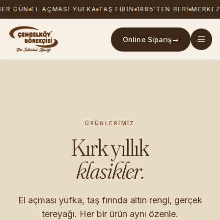
ER GÜN
EL AÇMASI YUFKA
TAŞ FIRIN
1985'TEN BERI
MERKEZ 
Online Sipariş
→
ÜRÜNLERIMIZ
Kırk yıllık
klasikler.
El açması yufka, taş fırında altın rengi, gerçek
tereyağı. Her bir ürün aynı özenle.