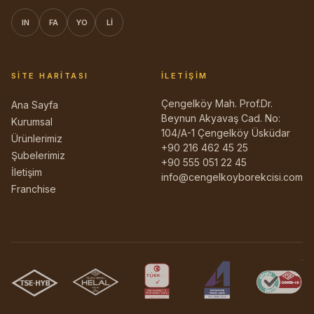
IN
FA
YO
LI
SITE HARITASI
İLETIŞIM
Çengelköy Mah. Prof.Dr.
Ana Sayfa
Beynun Akyavaş Cad. No:
Kurumsal
104/A-1 Çengelköy Üsküdar
Ürünlerimiz
+90 216 462 45 25
Şubelerimiz
+90 555 051 22 45
İletişim
info@cengelkoyborekcisi.com
Franchise